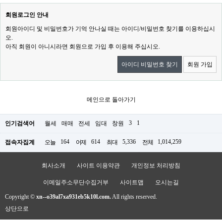
회원로그인 안내
회원아이디 및 비밀번호가 기억 안나실 때는 아이디/비밀번호 찾기를 이용하십시
오.
아직 회원이 아니시라면 회원으로 가입 후 이용해 주십시오.
아이디 비밀번호 찾기
회원 가입
메인으로 돌아가기
3
1
인기검색어
월세
매매
전세
임대
창원
164
614
5,336
1,014,259
접속자집계
오늘
어제
최대
전체
회사소개
사이트 이용약관
개인정보 처리방침
이메일주소무단수집거부
사이트맵
오시는길
Copyright ©
xn--o39al7xa931eb5k10l.com.
All rights reserved.
상단으로