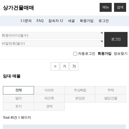
상가건물매매
메뉴
검색
1:1문의
FAQ
접속자 12
새글
회원가입
로그인
회
원
로
그
자동로그인
회원가입
정보찾기
인
임대·매물
전체
아파트
주상복합
주택
빌라
재건축
분양권
빌딩/건물
토지
경매
Total 46건
1 페이지