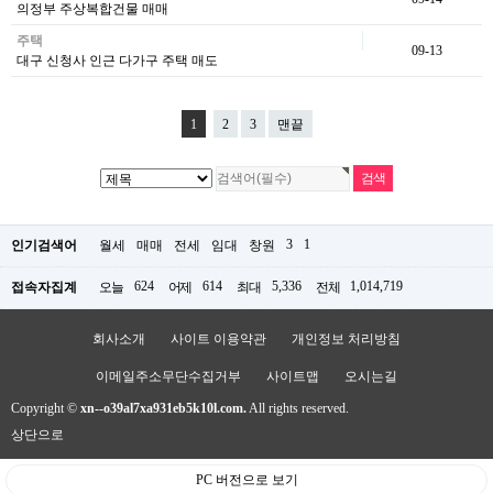
의정부 주상복합건물 매매
주택
09-13
대구 신청사 인근 다가구 주택 매도
1
2
3
맨끝
3
1
인기검색어
월세
매매
전세
임대
창원
624
614
5,336
1,014,719
접속자집계
오늘
어제
최대
전체
회사소개
사이트 이용약관
개인정보 처리방침
이메일주소무단수집거부
사이트맵
오시는길
Copyright ©
xn--o39al7xa931eb5k10l.com.
All rights reserved.
상단으로
PC 버전으로 보기