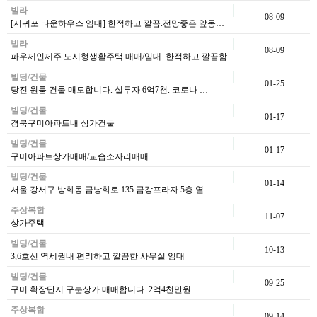
빌라
08-09
[서귀포 타운하우스 임대] 한적하고 깔끔.전망좋은 앞동…
빌라
08-09
파우제인제주 도시형생활주택 매매/임대. 한적하고 깔끔함…
빌딩/건물
01-25
당진 원룸 건물 매도합니다. 실투자 6억7천. 코로나 …
빌딩/건물
01-17
경북구미아파트내 상가건물
빌딩/건물
01-17
구미아파트상가매매/교습소자리매매
빌딩/건물
01-14
서울 강서구 방화동 금낭화로 135 금강프라자 5층 열…
주상복합
11-07
상가주택
빌딩/건물
10-13
3,6호선 역세권내 편리하고 깔끔한 사무실 임대
빌딩/건물
09-25
구미 확장단지 구분상가 매매합니다. 2억4천만원
주상복합
09-14