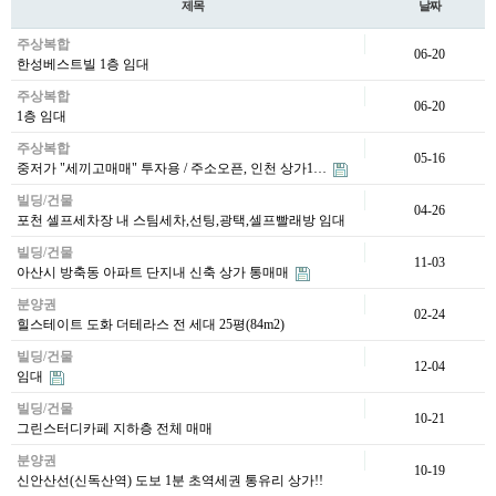
제목
날짜
주상복합
06-20
한성베스트빌 1층 임대
주상복합
06-20
1층 임대
주상복합
05-16
중저가 "세끼고매매" 투자용 / 주소오픈, 인천 상가1…
빌딩/건물
04-26
포천 셀프세차장 내 스팀세차,선팅,광택,셀프빨래방 임대
빌딩/건물
11-03
아산시 방축동 아파트 단지내 신축 상가 통매매
분양권
02-24
힐스테이트 도화 더테라스 전 세대 25평(84m2)
빌딩/건물
12-04
임대
빌딩/건물
10-21
그린스터디카페 지하층 전체 매매
분양권
10-19
신안산선(신독산역) 도보 1분 초역세권 통유리 상가!!