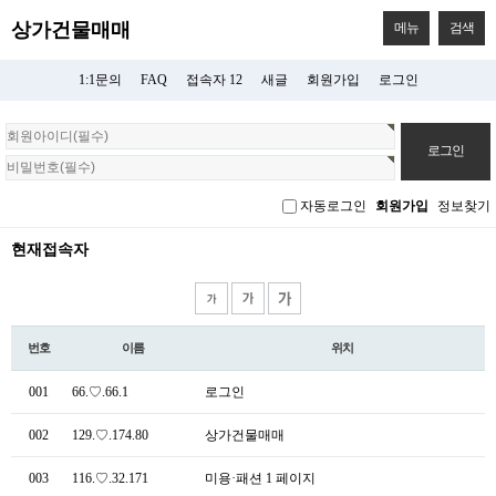
상가건물매매
메뉴
검색
1:1문의
FAQ
접속자 12
새글
회원가입
로그인
회
원
로
그
자동로그인
회원가입
정보찾기
인
현재접속자
번호
이름
위치
001
66.♡.66.1
로그인
002
129.♡.174.80
상가건물매매
003
116.♡.32.171
미용·패션 1 페이지