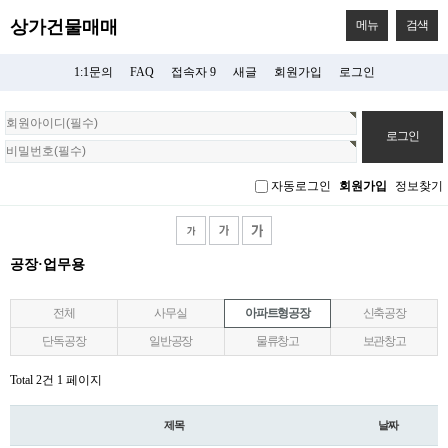
상가건물매매
메뉴
검색
1:1문의
FAQ
접속자 9
새글
회원가입
로그인
회
원
로
그
자동로그인
회원가입
정보찾기
인
공장·업무용
전체
사무실
아파트형공장
신축공장
단독공장
일반공장
물류창고
보관창고
Total 2건
1 페이지
제목
날짜