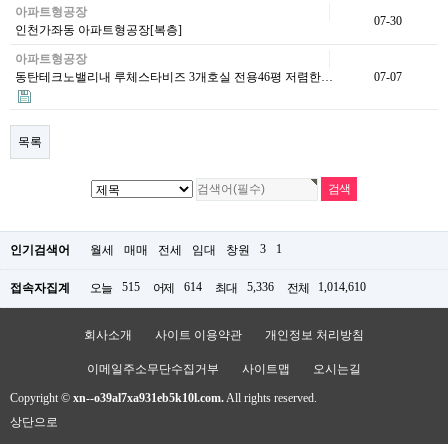
아파트형공장
07-30
인천가좌동 아파트형공장[복층]
아파트형공장
동탄테크노밸리내 루체스타비즈 3개호실 전용46평 저렴한…
07-07
목록
3
1
인기검색어
월세
매매
전세
임대
창원
515
614
5,336
1,014,610
접속자집계
오늘
어제
최대
전체
회사소개
사이트 이용약관
개인정보 처리방침
이메일주소무단수집거부
사이트맵
오시는길
Copyright ©
xn--o39al7xa931eb5k10l.com.
All rights reserved.
상단으로