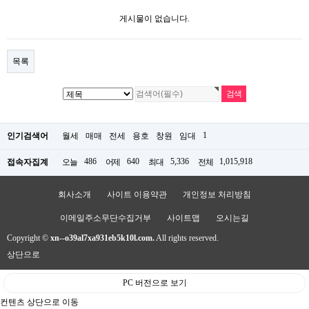
게시물이 없습니다.
목록
1
인기검색어
월세
매매
전세
용호
창원
임대
486
640
5,336
1,015,918
접속자집계
오늘
어제
최대
전체
회사소개
사이트 이용약관
개인정보 처리방침
이메일주소무단수집거부
사이트맵
오시는길
Copyright ©
xn--o39al7xa931eb5k10l.com.
All rights reserved.
상단으로
PC 버전으로 보기
컨텐츠 상단으로 이동