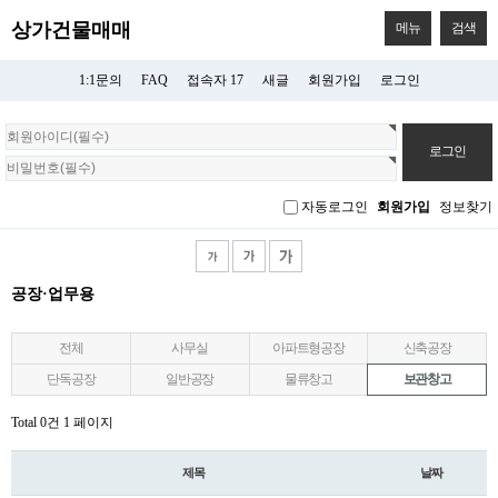
상가건물매매
메뉴
검색
1:1문의
FAQ
접속자 17
새글
회원가입
로그인
회
원
로
그
자동로그인
회원가입
정보찾기
인
공장·업무용
전체
사무실
아파트형공장
신축공장
단독공장
일반공장
물류창고
보관창고
Total 0건
1 페이지
제목
날짜