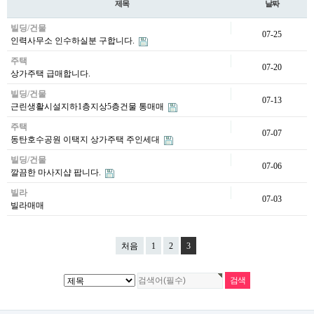
제목
날짜
빌딩/건물
07-25
인력사무소 인수하실분 구합니다.
주택
07-20
상가주택 급매합니다.
빌딩/건물
07-13
근린생활시설지하1층지상5층건물 통매매
주택
07-07
동탄호수공원 이택지 상가주택 주인세대
빌딩/건물
07-06
깔끔한 마사지샵 팝니다.
빌라
07-03
빌라매매
처음
1
2
3