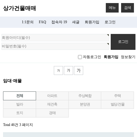
상가건물매매
메뉴
검색
1:1문의
FAQ
접속자 19
새글
회원가입
로그인
회
원
로
그
자동로그인
회원가입
정보찾기
인
임대·매물
전체
아파트
주상복합
주택
빌라
재건축
분양권
빌딩/건물
토지
경매
Total 46건
3 페이지