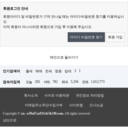
회원로그인 안내
회원아이디 및 비밀번호가 기억 안나실 때는 아이디/비밀번호 찾기를 이용하십시
오.
아직 회원이 아니시라면 회원으로 가입 후 이용해 주십시오.
아이디 비밀번호 찾기
회원 가입
메인으로 돌아가기
3
1
인기검색어
월세
매매
전세
창원
임대
292
782
5,336
1,013,773
접속자집계
오늘
어제
최대
전체
회사소개
사이트 이용약관
개인정보 처리방침
이메일주소무단수집거부
사이트맵
오시는길
Copyright ©
xn--o39al7xa931eb5k10l.com.
All rights reserved.
상단으로