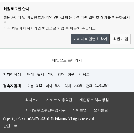
회원로그인 안내
회원아이디 및 비밀번호가 기억 안나실 때는 아이디/비밀번호 찾기를 이용하십시
오.
아직 회원이 아니시라면 회원으로 가입 후 이용해 주십시오.
아이디 비밀번호 찾기
회원 가입
메인으로 돌아가기
3
인기검색어
매매
월세
전세
임대
창원
용호
242
697
5,336
1,015,034
접속자집계
오늘
어제
최대
전체
회사소개
사이트 이용약관
개인정보 처리방침
이메일주소무단수집거부
사이트맵
오시는길
Copyright ©
xn--o39al7xa931eb5k10l.com.
All rights reserved.
상단으로