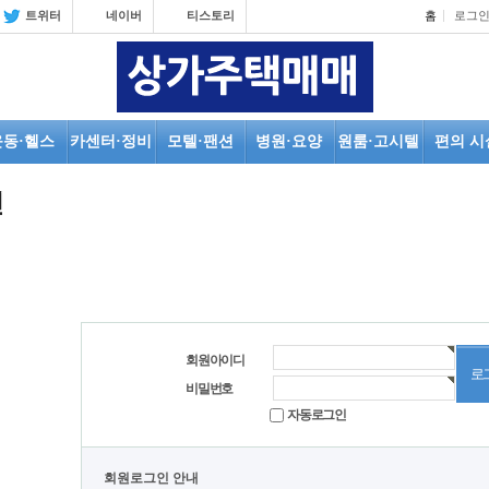
트위터
네이버
티스토리
홈
로그
운동·헬스
카센터·정비
모텔·팬션
병원·요양
원룸·고시텔
편의 시
인
회원아이디
비밀번호
자동로그인
회원로그인 안내