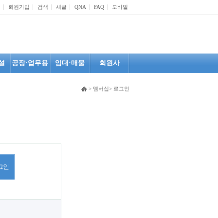
인
회원가입
검색
새글
QNA
FAQ
모바일
설
공장·업무용
임대·매물
회원사
> 멤버십> 로그인