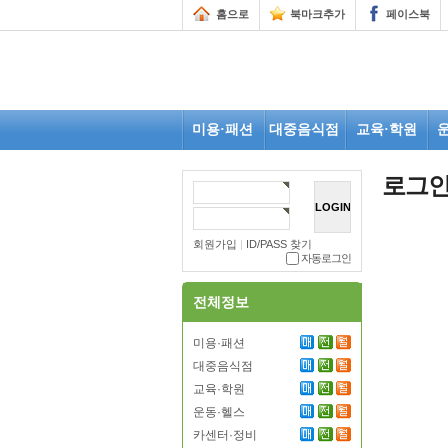
홈으로
북마크추가
페이스북
미용·패션
대중음식점
교육·학원
로그
회원가입
|
ID/PASS 찾기
자동로그인
전체정보
미용·패션
대중음식점
교육·학원
운동·헬스
카센터·정비