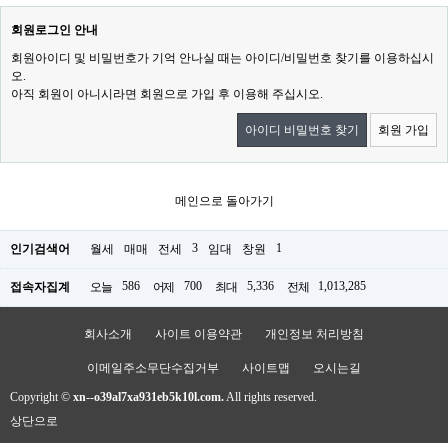
회원로그인 안내
회원아이디 및 비밀번호가 기억 안나실 때는 아이디/비밀번호 찾기를 이용하십시
오.
아직 회원이 아니시라면 회원으로 가입 후 이용해 주십시오.
아이디 비밀번호 찾기
회원 가입
메인으로 돌아가기
3
1
인기검색어
월세
매매
전세
임대
창원
586
700
5,336
1,013,285
접속자집계
오늘
어제
최대
전체
회사소개
사이트 이용약관
개인정보 처리방침
이메일주소무단수집거부
사이트맵
오시는길
Copyright ©
xn--o39al7xa931eb5k10l.com.
All rights reserved.
상단으로