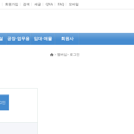
인
회원가입
검색
새글
QNA
FAQ
모바일
설
공장·업무용
임대·매물
회원사
> 멤버십> 로그인