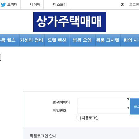
트위터
네이버
티스토리
홈
로그
운동·헬스
카센터·정비
모텔·팬션
병원·요양
원룸·고시텔
편의 시
인
회원아이디
비밀번호
자동로그인
회원로그인 안내