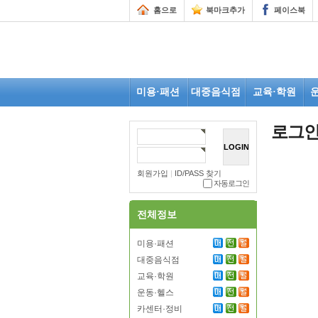
홈으로
북마크추가
페이스북
미용·패션
대중음식점
교육·학원
로그
회원가입
|
ID/PASS 찾기
자동로그인
전체정보
미용·패션
대중음식점
교육·학원
운동·헬스
카센터·정비