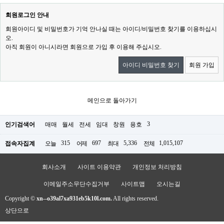
회원로그인 안내
회원아이디 및 비밀번호가 기억 안나실 때는 아이디/비밀번호 찾기를 이용하십시
오.
아직 회원이 아니시라면 회원으로 가입 후 이용해 주십시오.
아이디 비밀번호 찾기
회원 가입
메인으로 돌아가기
3
인기검색어
매매
월세
전세
임대
창원
용호
315
697
5,336
1,015,107
접속자집계
오늘
어제
최대
전체
회사소개
사이트 이용약관
개인정보 처리방침
이메일주소무단수집거부
사이트맵
오시는길
Copyright ©
xn--o39al7xa931eb5k10l.com.
All rights reserved.
상단으로