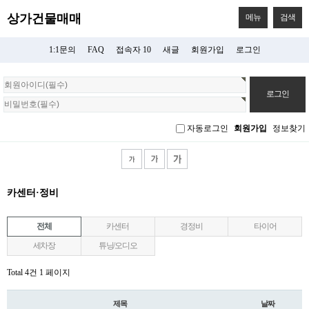
상가건물매매
메뉴
검색
1:1문의
FAQ
접속자 10
새글
회원가입
로그인
회
원
로
그
자동로그인
회원가입
정보찾기
인
카센터·정비
전체
카센터
경정비
타이어
세차장
튜닝/오디오
Total 4건
1 페이지
제목
날짜