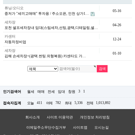
튜닝/오디오
05-16
중저가 "세끼고매매" 투자용 / 주소오픈, 인천 상가1…
세차장
04-26
포천 셀프세차장내 임대(스팀세차,선팅,광택,디테일링,셀…
카센터
12-24
자동차정비업
세차장
01-10
김해 손세차장+(광택.썬팅.외형복원) 카센타도 가…
3
1
인기검색어
월세
매매
전세
임대
창원
411
782
5,336
1,013,892
접속자집계
오늘
어제
최대
전체
회사소개
사이트 이용약관
개인정보 처리방침
이메일주소무단수집거부
사이트맵
오시는길