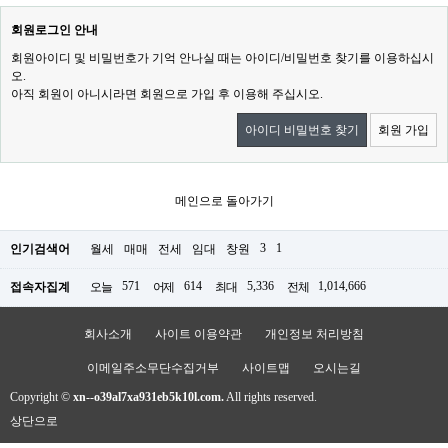
회원로그인 안내
회원아이디 및 비밀번호가 기억 안나실 때는 아이디/비밀번호 찾기를 이용하십시
오.
아직 회원이 아니시라면 회원으로 가입 후 이용해 주십시오.
아이디 비밀번호 찾기
회원 가입
메인으로 돌아가기
3
1
인기검색어
월세
매매
전세
임대
창원
571
614
5,336
1,014,666
접속자집계
오늘
어제
최대
전체
회사소개
사이트 이용약관
개인정보 처리방침
이메일주소무단수집거부
사이트맵
오시는길
Copyright ©
xn--o39al7xa931eb5k10l.com.
All rights reserved.
상단으로