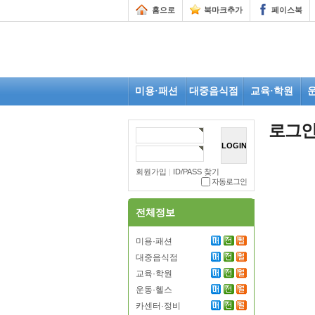
홈으로
북마크추가
페이스북
미용·패션
대중음식점
교육·학원
로그
회원가입
|
ID/PASS 찾기
자동로그인
전체정보
미용·패션
대중음식점
교육·학원
운동·헬스
카센터·정비