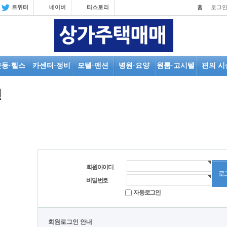
트위터
네이버
티스토리
홈
로그
운동·헬스
카센터·정비
모텔·팬션
병원·요양
원룸·고시텔
편의 시
인
회원아이디
비밀번호
자동로그인
회원로그인 안내