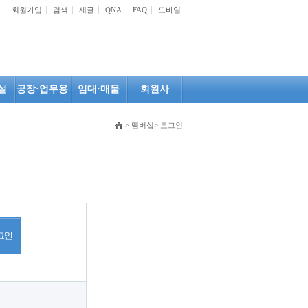
인
회원가입
검색
새글
QNA
FAQ
모바일
설
공장·업무용
임대·매물
회원사
> 멤버십> 로그인